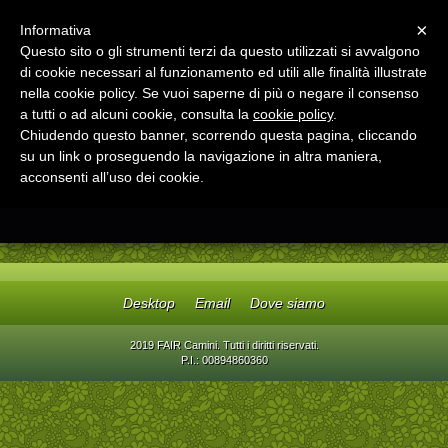
Menu
×
Informativa
Questo sito o gli strumenti terzi da questo utilizzati si avvalgono
FAIR Camini
di cookie necessari al funzionamento ed utili alle finalità illustrate
Focolari e stufe a legna pellets, arredo giardino in legno
nella cookie policy. Se vuoi saperne di più o negare il consenso
a tutti o ad alcuni cookie, consulta la
cookie policy
.
Chiudendo questo banner, scorrendo questa pagina, cliccando
su un link o proseguendo la navigazione in altra maniera,
acconsenti all’uso dei cookie.
Desktop
Email
Dove siamo
2019 FAIR Camini. Tutti i diritti riservati.
P.I.: 00894860360