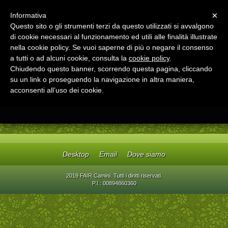
Menu
×
Informativa
Questo sito o gli strumenti terzi da questo utilizzati si avvalgono
FAIR Camini
di cookie necessari al funzionamento ed utili alle finalità illustrate
Focolari e stufe a legna pellets, arredo giardino in legno
nella cookie policy. Se vuoi saperne di più o negare il consenso
a tutti o ad alcuni cookie, consulta la
cookie policy
.
Chiudendo questo banner, scorrendo questa pagina, cliccando
su un link o proseguendo la navigazione in altra maniera,
acconsenti all’uso dei cookie.
Desktop
Email
Dove siamo
2019 FAIR Camini. Tutti i diritti riservati.
P.I.: 00894860360